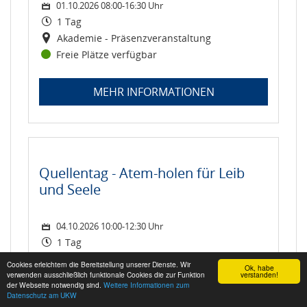
01.10.2026 08:00-16:30 Uhr
1 Tag
Akademie - Präsenzveranstaltung
Freie Plätze verfügbar
MEHR INFORMATIONEN
Quellentag - Atem-holen für Leib
und Seele
04.10.2026 10:00-12:30 Uhr
1 Tag
spirituelle Wanderung in Präsenz
Cookies erleichtern die Bereitstellung unserer Dienste. Wir
Ok, habe
Freie Plätze verfügbar
verwenden ausschließlich funktionale Cookies die zur Funktion
verstanden!
Ⓒ Universitätsklinikum Würzburg AöR 2026 powered by
der Webseite notwendig sind.
Weitere Informationen zum
Datenschutz am UKW
easySoft Publish
Impressum
Datenschutz