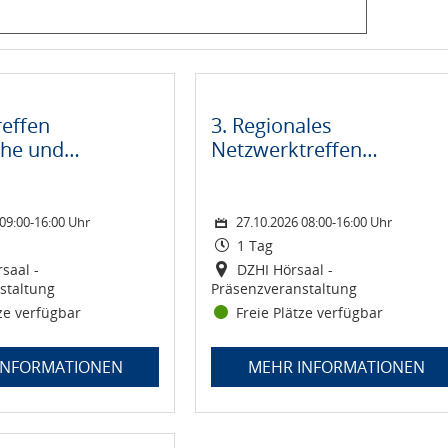
Montag, 5. Oktober 2026 09:00-16:00 Uhr
Montag, 16. November 2026 09:00-16:30 Uhr
Zeitraum: Dienstag, 27. Oktober 202
reffen Pädiatrische und Erwachsenen Intensiv- und Anästhesiepfle
rger Pädiatrischer Pflegetag "Handlungssicher pflegen in komplex
tungsort:
tungsort:
Kurs: 3. Regionales Netzwerktreffen 
Status:
Dauer:
Veranstaltungsort:
reffen
3. Regionales
che und
Netzwerktreffen
en Intensiv-
Praxisanleitung -
hesiepflege
Gemeinsam die
026
Pflegeausbildung stärken
09:00-16:00 Uhr
27.10.2026 08:00-16:00 Uhr
1 Tag
rsaal -
DZHI Hörsaal -
staltung
Präsenzveranstaltung
tze verfügbar
Freie Plätze verfügbar
INFORMATIONEN
MEHR INFORMATIONEN