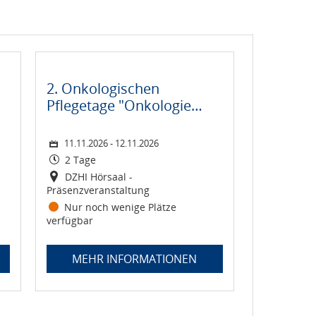
6 08:00-16:00 Uhr
Zeitraum: Mittwoch, 11. November 2026 bis Donnerstag, 12
ge Bayern 2026
en Versorgungssituationen"
Praxisanleitung - Gemeinsam die Pflegeausbildung stärken!
Kurs: 2. Onkologischen Pflegetage "Onkologie mit Herz"
Status:
Dauer:
Veranstaltungsort:
2. Onkologischen
Pflegetage "Onkologie
mit Herz"
11.11.2026 - 12.11.2026
!
2 Tage
DZHI Hörsaal -
Präsenzveranstaltung
Nur noch wenige Plätze
verfügbar
MEHR INFORMATIONEN